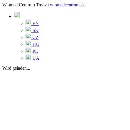
Winmed Centrum Trnava
winmedcentrum.sk
EN
SK
CZ
HU
PL
UA
Wird geladen...