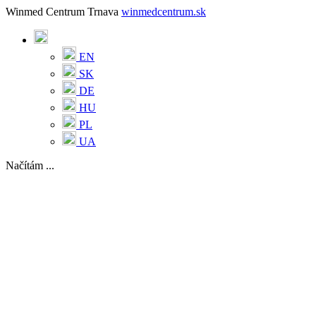
Winmed Centrum Trnava
winmedcentrum.sk
EN
SK
DE
HU
PL
UA
Načítám ...