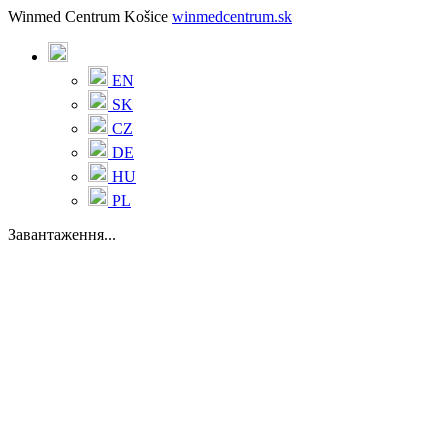
Winmed Centrum Košice
winmedcentrum.sk
EN
SK
CZ
DE
HU
PL
Завантаження...