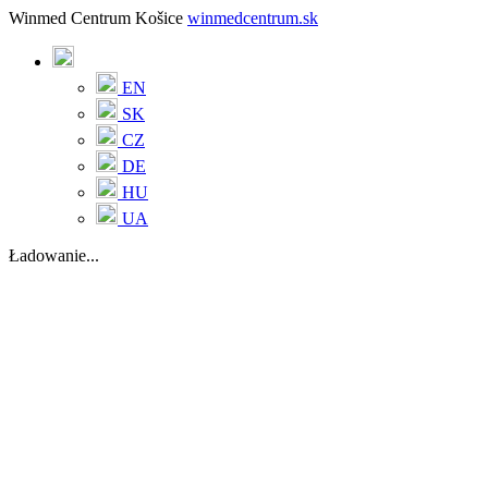
Winmed Centrum Košice
winmedcentrum.sk
EN
SK
CZ
DE
HU
UA
Ładowanie...