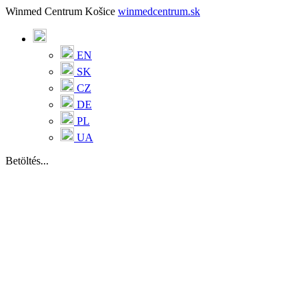
Winmed Centrum Košice
winmedcentrum.sk
EN
SK
CZ
DE
PL
UA
Betöltés...