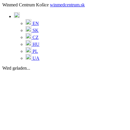
Winmed Centrum Košice
winmedcentrum.sk
EN
SK
CZ
HU
PL
UA
Wird geladen...