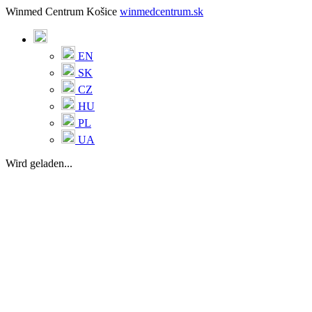
Winmed Centrum Košice
winmedcentrum.sk
EN
SK
CZ
HU
PL
UA
Wird geladen...