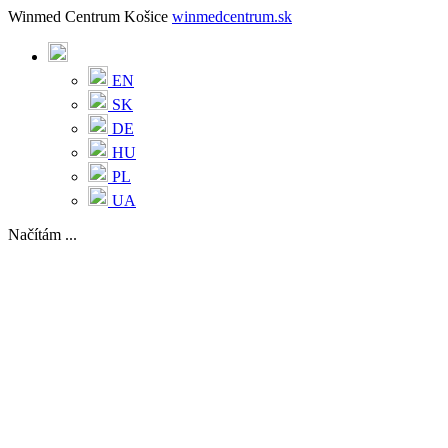
Winmed Centrum Košice
winmedcentrum.sk
EN
SK
DE
HU
PL
UA
Načítám ...