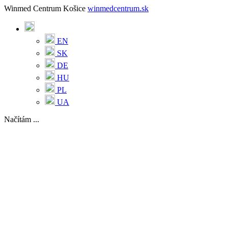
Winmed Centrum Košice
winmedcentrum.sk
EN
SK
DE
HU
PL
UA
Načítám ...