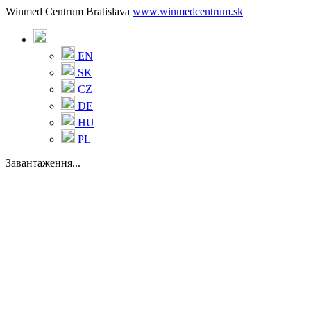
Winmed Centrum Bratislava
www.winmedcentrum.sk
EN
SK
CZ
DE
HU
PL
Завантаження...