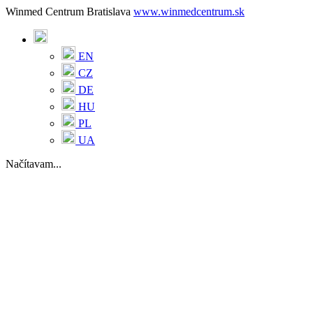
Winmed Centrum Bratislava
www.winmedcentrum.sk
EN
CZ
DE
HU
PL
UA
Načítavam...