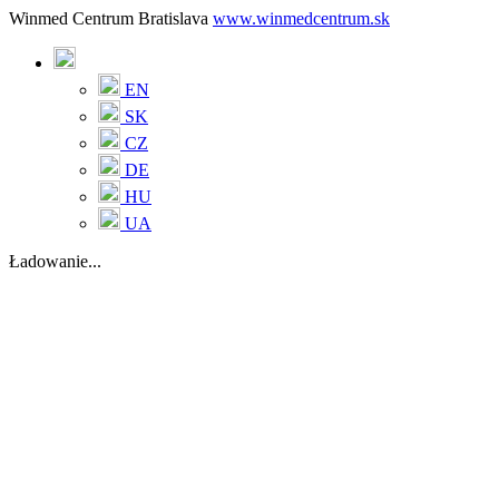
Winmed Centrum Bratislava
www.winmedcentrum.sk
EN
SK
CZ
DE
HU
UA
Ładowanie...