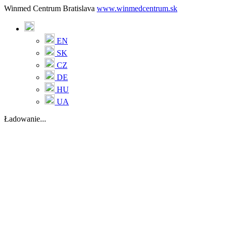
Winmed Centrum Bratislava
www.winmedcentrum.sk
EN
SK
CZ
DE
HU
UA
Ładowanie...