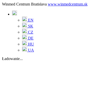
Winmed Centrum Bratislava
www.winmedcentrum.sk
EN
SK
CZ
DE
HU
UA
Ładowanie...