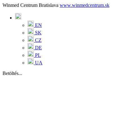
Winmed Centrum Bratislava
www.winmedcentrum.sk
EN
SK
CZ
DE
PL
UA
Betöltés...