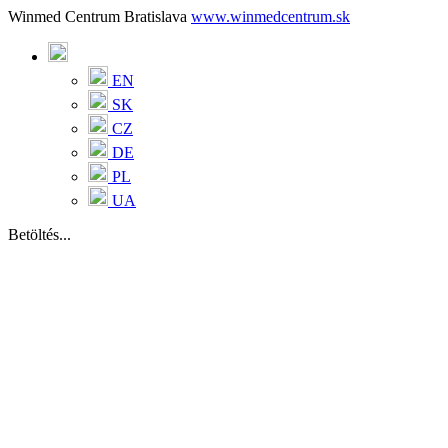
Winmed Centrum Bratislava
www.winmedcentrum.sk
EN
SK
CZ
DE
PL
UA
Betöltés...