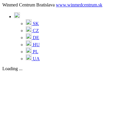
Winmed Centrum Bratislava
www.winmedcentrum.sk
SK
CZ
DE
HU
PL
UA
Loading ...