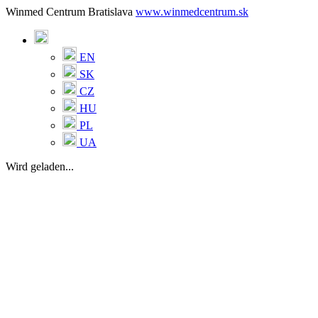
Winmed Centrum Bratislava
www.winmedcentrum.sk
EN
SK
CZ
HU
PL
UA
Wird geladen...