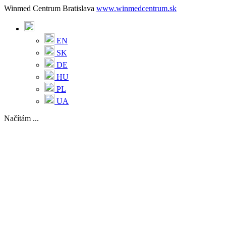
Winmed Centrum Bratislava
www.winmedcentrum.sk
EN
SK
DE
HU
PL
UA
Načítám ...