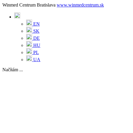
Winmed Centrum Bratislava
www.winmedcentrum.sk
EN
SK
DE
HU
PL
UA
Načítám ...