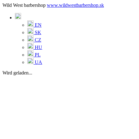
Wild West barbershop
www.wildwestbarbershop.sk
EN
SK
CZ
HU
PL
UA
Wird geladen...