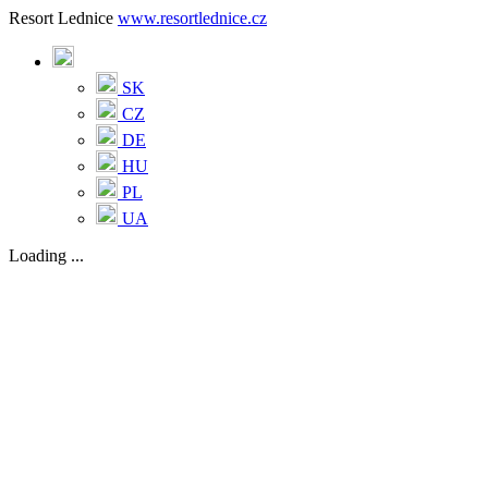
Resort Lednice
www.resortlednice.cz
SK
CZ
DE
HU
PL
UA
Loading ...