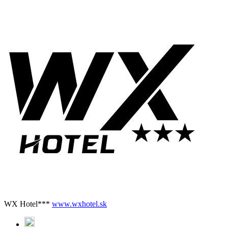
WX Hotel***
www.wxhotel.sk