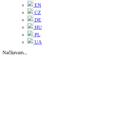
EN
CZ
DE
HU
PL
UA
Načítavam...