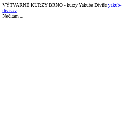
VÝTVARNÉ KURZY BRNO - kurzy Yakuba Diviše
yakub-
divis.cz
Načítám ...