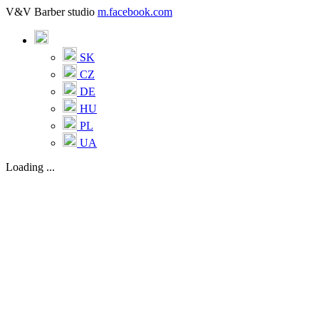
V&V Barber studio
m.facebook.com
SK
CZ
DE
HU
PL
UA
Loading ...