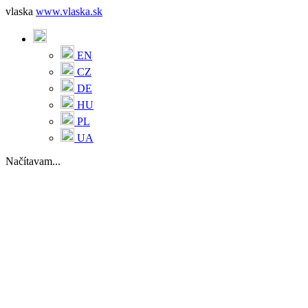
vlaska
www.vlaska.sk
EN
CZ
DE
HU
PL
UA
Načítavam...