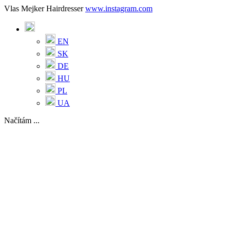
Vlas Mejker Hairdresser
www.instagram.com
EN
SK
DE
HU
PL
UA
Načítám ...