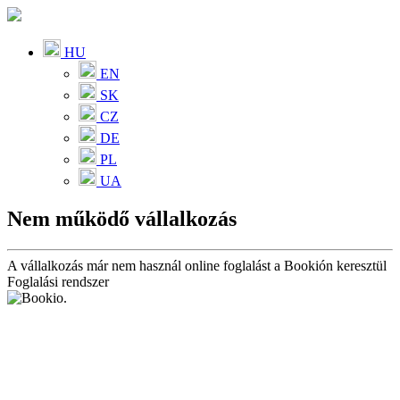
HU
EN
SK
CZ
DE
PL
UA
Nem működő vállalkozás
A vállalkozás már nem használ online foglalást a Bookión keresztül
Foglalási rendszer