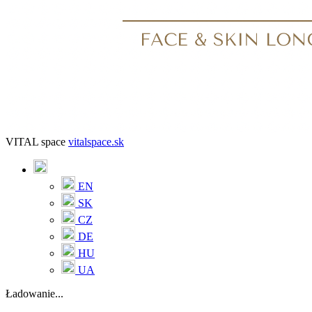
VITAL space
vitalspace.sk
EN
SK
CZ
DE
HU
UA
Ładowanie...