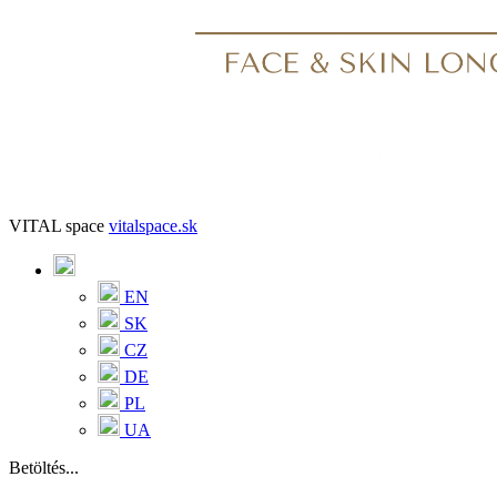
VITAL space
vitalspace.sk
EN
SK
CZ
DE
PL
UA
Betöltés...