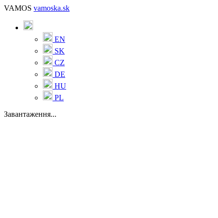
VAMOS
vamoska.sk
EN
SK
CZ
DE
HU
PL
Завантаження...