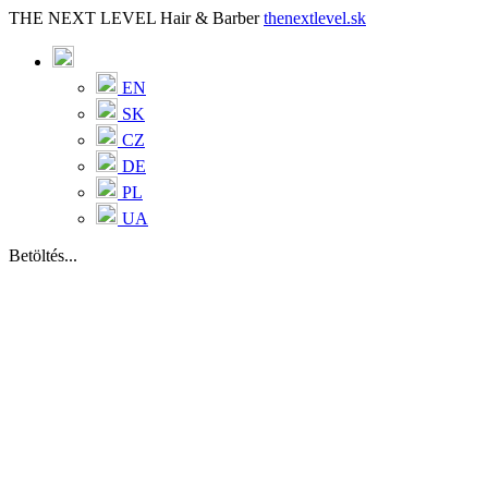
THE NEXT LEVEL Hair & Barber
thenextlevel.sk
EN
SK
CZ
DE
PL
UA
Betöltés...