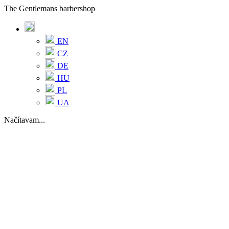
The Gentlemans barbershop
EN
CZ
DE
HU
PL
UA
Načítavam...