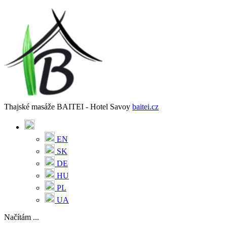
Thajské masáže BAITEI - Hotel Savoy
baitei.cz
EN
SK
DE
HU
PL
UA
Načítám ...