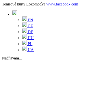
Tenisové kurty Lokomotíva
www.facebook.com
EN
CZ
DE
HU
PL
UA
Načítavam...