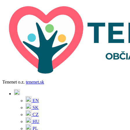
Tenenet o.z.
tenenet.sk
EN
SK
CZ
HU
PL