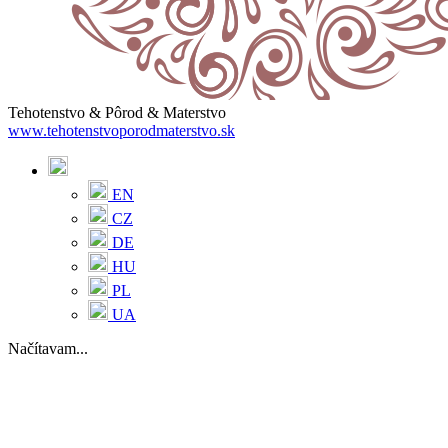
Tehotenstvo & Pôrod & Materstvo
www.tehotenstvoporodmaterstvo.sk
EN
CZ
DE
HU
PL
UA
Načítavam...