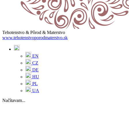
Tehotenstvo & Pôrod & Materstvo
www.tehotenstvoporodmaterstvo.sk
EN
CZ
DE
HU
PL
UA
Načítavam...