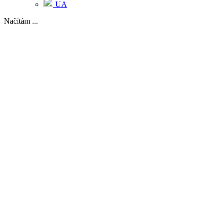
UA
Načítám ...