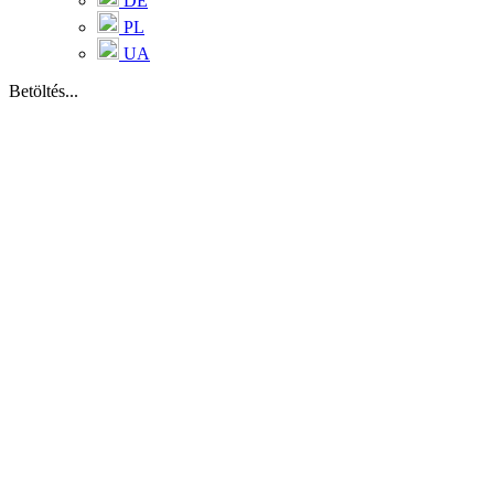
DE
PL
UA
Betöltés...