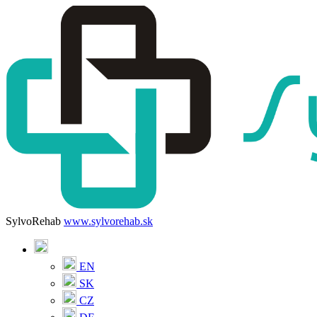
SylvoRehab
www.sylvorehab.sk
EN
SK
CZ