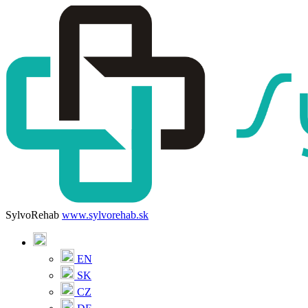
SylvoRehab
www.sylvorehab.sk
EN
SK
CZ