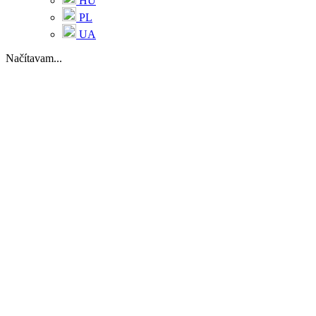
HU
PL
UA
Načítavam...