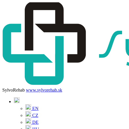
SylvoRehab
www.sylvorehab.sk
EN
CZ
DE