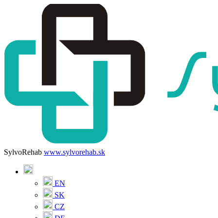
SylvoRehab
www.sylvorehab.sk
EN
SK
CZ