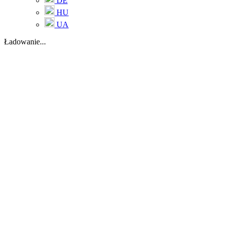
DE
HU
UA
Ładowanie...