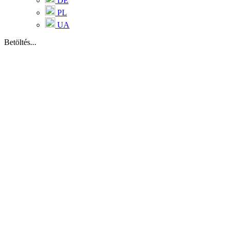
DE
PL
UA
Betöltés...