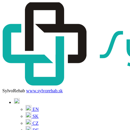
SylvoRehab
www.sylvorehab.sk
EN
SK
CZ