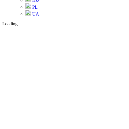
HU
PL
UA
Loading ...