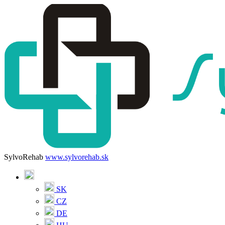
SylvoRehab
www.sylvorehab.sk
SK
CZ
DE