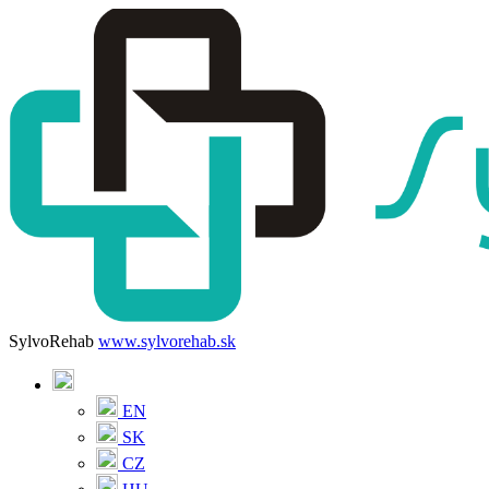
SylvoRehab
www.sylvorehab.sk
EN
SK
CZ