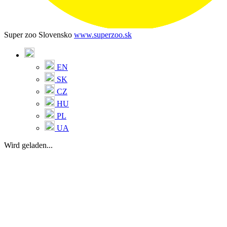
Super zoo Slovensko
www.superzoo.sk
EN
SK
CZ
HU
PL
UA
Wird geladen...