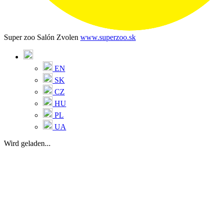
Super zoo Salón Zvolen
www.superzoo.sk
EN
SK
CZ
HU
PL
UA
Wird geladen...