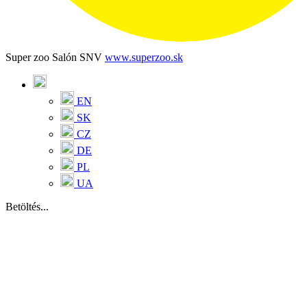
Super zoo Salón SNV
www.superzoo.sk
EN
SK
CZ
DE
PL
UA
Betöltés...