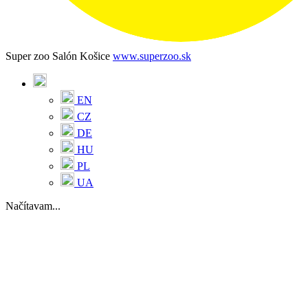
Super zoo Salón Košice
www.superzoo.sk
EN
CZ
DE
HU
PL
UA
Načítavam...